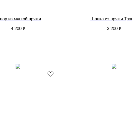
пор из мягкой пряжи
Шапка из пряжи Тра
4 200
₽
3 200
₽