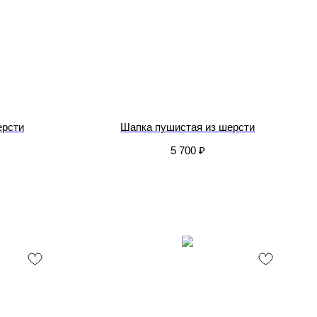
ерсти
Шапка пушистая из шерсти
5 700
₽