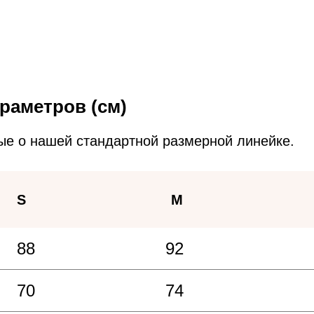
раметров (см)
ые о нашей стандартной размерной линейке.
S
M
88
92
70
74