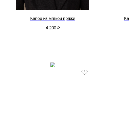
Капор из мягкой пряжи
Ка
4 200
₽