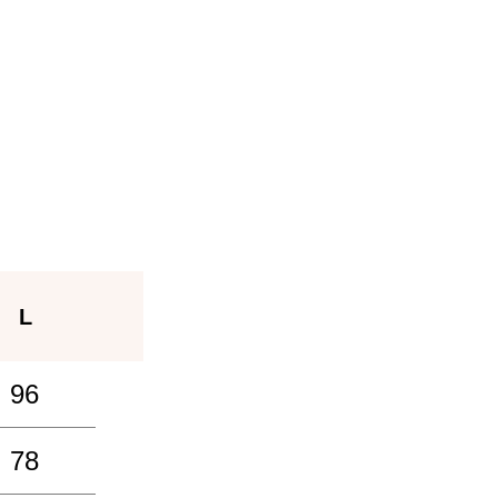
L
96
78