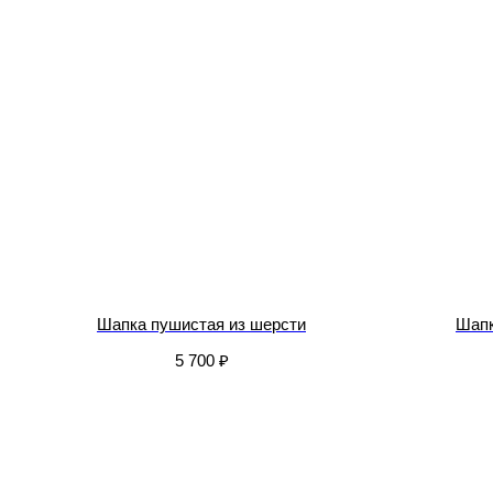
Шапка пушистая из шерсти
Шапк
5 700
₽