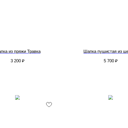
пка из пряжи Травка
Шапка пушистая из ш
3 200
₽
5 700
₽