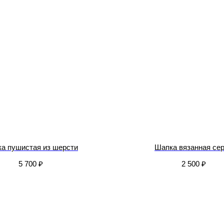
а пушистая из шерсти
Шапка вязанная се
5 700
₽
2 500
₽