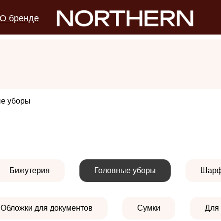
О бренде
е уборы
Бижутерия
Головные уборы
Шар
Обложки для документов
Сумки
Для