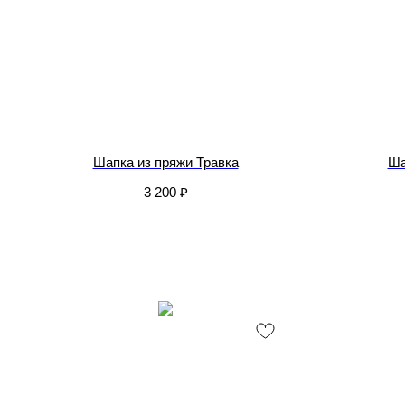
Шапка из пряжи Травка
Ша
3 200
₽