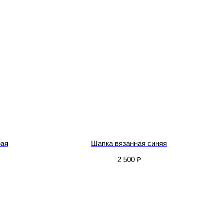
рая
Шапка вязанная синяя
2 500
₽