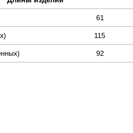
61
х)
115
енных)
92