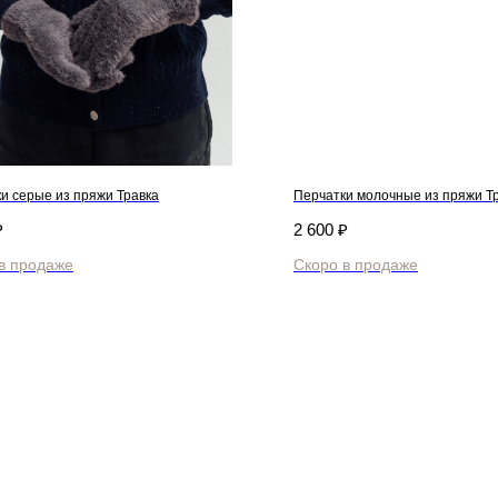
и серые из пряжи Травка
Перчатки молочные из пряжи Т
₽
2 600
₽