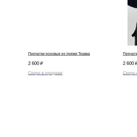
Перчатки розовые из пряжи Травка
Перчатк
2 600
₽
2 600