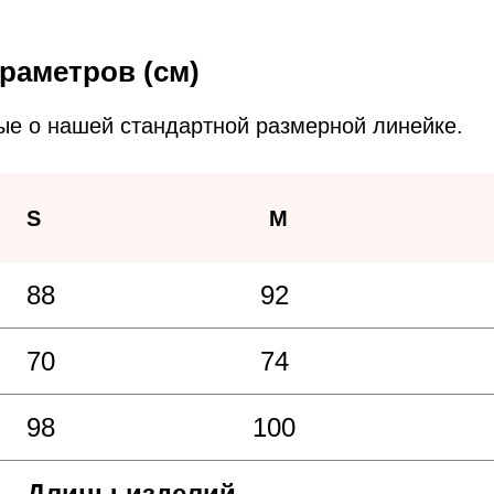
раметров (см)
ые о нашей стандартной размерной линейке.
S
M
88
92
70
74
98
100
Длины изделий