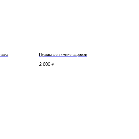
равка
Пушистые зимние варежки
2 600
₽