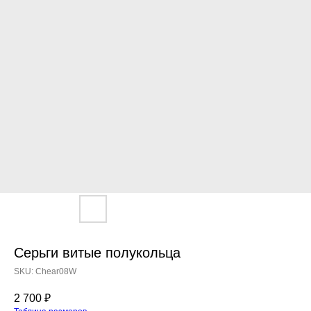
Серьги витые полукольца
SKU:
Chear08W
2 700
₽