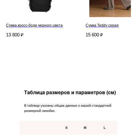
Сумка кросс-боди черного цвета
Сумка Teddy серая
13 800
₽
15 600
₽
Дизайнерская трикотажная одежда
и текстиль для дома.
Таблица размеров и параметров (см)
Каталог
Northern
Новинки
О бренде
В таблице указаны общие данные о нашей стандартной
Коллекции
размерной линейке.
Для дома
S
M
L