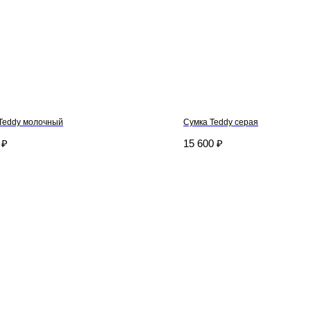
Teddy молочный
Сумка Teddy серая
₽
15 600
₽