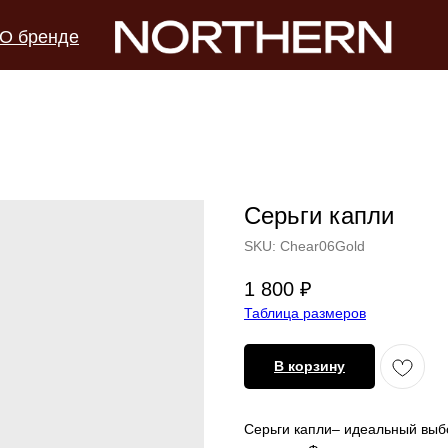
О бренде
Серьги капли
SKU:
Chear06Gold
1 800
₽
Таблица размеров
В корзину
Серьги капли– идеальный выбор