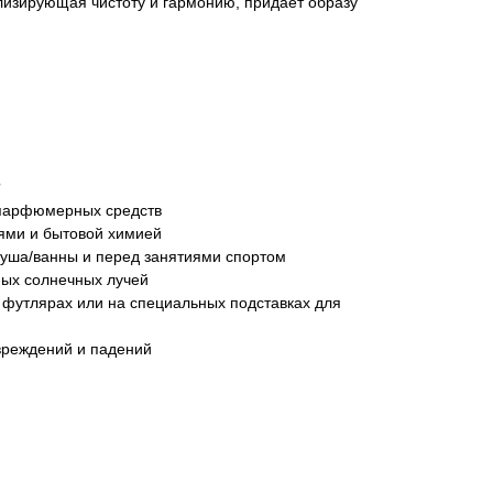
лизирующая чистоту и гармонию, придает образу
?
 парфюмерных средств
тями и бытовой химией
уша/ванны и перед занятиями спортом
мых солнечных лучей
 футлярах или на специальных подставках для
вреждений и падений