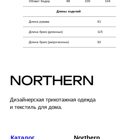
Обхват бедер
98
100
104
Длины изделий
Длина рукава
61
Длина брюк (длинных)
115
Длина брюк (укороченных)
92