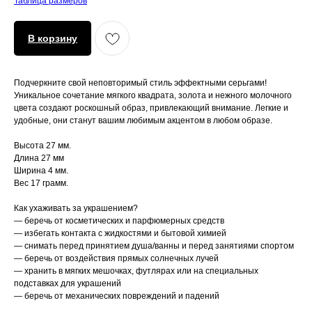
Таблица размеров
В корзину
Подчеркните свой неповторимый стиль эффектными серьгами!
Уникальное сочетание мягкого квадрата, золота и нежного молочного
цвета создают роскошный образ, привлекающий внимание. Легкие и
удобные, они станут вашим любимым акцентом в любом образе.
Высота 27 мм.
Длина 27 мм
Ширина 4 мм.
Вес 17 грамм.
Как ухаживать за украшением?
— беречь от косметических и парфюмерных средств
— избегать контакта с жидкостями и бытовой химией
— снимать перед принятием душа/ванны и перед занятиями спортом
— беречь от воздействия прямых солнечных лучей
— хранить в мягких мешочках, футлярах или на специальных
подставках для украшений
— беречь от механических повреждений и падений