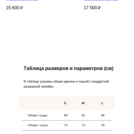
15 600
₽
17 500
₽
Дизайнерская трикотажная одежда
и текстиль для дома.
Каталог
Northern
Новинки
О бренде
Коллекции
Для дома
Таблица размеров и параметров (см)
Покупателям
В таблице указаны общие данные о нашей стандартной
размерной линейке.
Оплата
Возврат
S
M
L
Доставка
Контакты
Обхват груди
88
92
96
Обхват талии
70
74
78