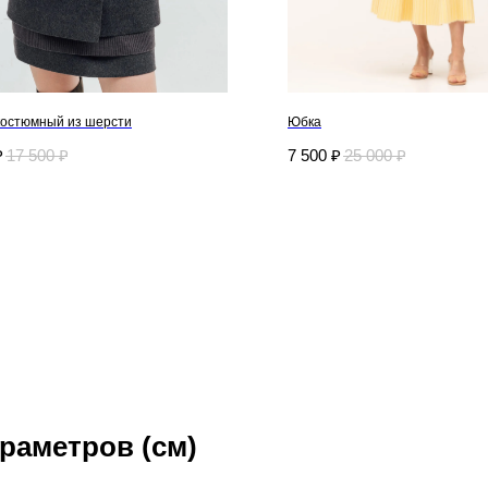
костюмный из шерсти
Юбка
₽
17 500
₽
7 500
₽
25 000
₽
раметров (см)