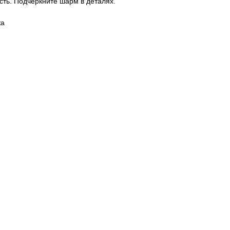
сть. Подчеркните шарм в деталях.
жа