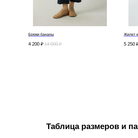
Брюки бананы
Жилет 
4 200
₽
14 000
₽
5 250
Таблица размеров и па