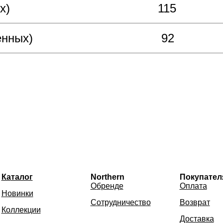
х)
115
енных)
92
Ка
талог
Northern
Покупател
О
бренде
Опла
та
Новинки
Сотрудничество
Возврат
Коллекции
Доставка