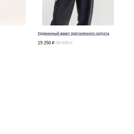
Удлиненный жакет приталенного силуэта
19 250
₽
38 500
₽