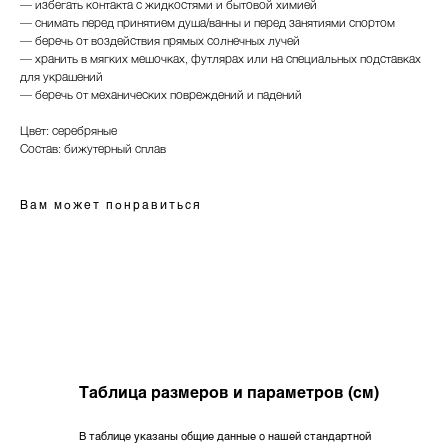
— избегать контакта с жидкостями и бытовой химией
— снимать перед принятием душа/ванны и перед занятиями спортом
— беречь от воздействия прямых солнечных лучей
— хранить в мягких мешочках, футлярах или на специальных подставках
для украшений
— беречь от механических повреждений и падений
Цвет: серебряные
Состав: бижутерный сплав
Вам может понравиться
Таблица размеров и параметров (см)
Дизайнерская трикотажная одежда
и текстиль для дома.
В таблице указаны общие данные о нашей стандартной