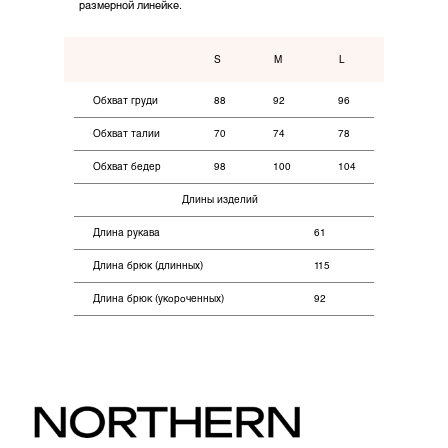
размерной линейке.
Каталог
Northern
S
M
L
Новинки
О бренде
Обхват груди
88
92
96
Коллекции
Для дома
Обхват талии
70
74
78
Обхват бедер
98
100
104
Покупателям
Длины изделий
Оплата
Длина рукава
61
Возврат
Длина брюк (длинных)
115
Доставка
Длина брюк (укороченных)
92
Контакты