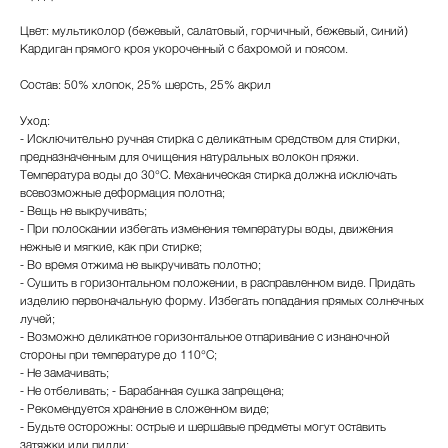
Цвет: мультиколор (бежевый, салатовый, горчичный, бежевый, синий)
Кардиган прямого кроя укороченный с бахромой и поясом.
Состав: 50% хлопок, 25% шерсть, 25% акрил
Уход:
- Исключительно ручная стирка с деликатным средством для стирки,
предназначенным для очищения натуральных волокон пряжи.
Температура воды до 30°С. Механическая стирка должна исключать
всевозможные деформация полотна;
- Вещь не выкручивать;
- При полоскании избегать изменения температуры воды, движения
нежные и мягкие, как при стирке;
Дизайнерская трикотажная одежда
- Во время отжима не выкручивать полотно;
и текстиль для дома.
- Сушить в горизонтальном положении, в расправленном виде. Придать
изделию первоначальную форму. Избегать попадания прямых солнечных
лучей;
Каталог
Northern
- Возможно деликатное горизонтальное отпаривание с изнаночной
стороны при температуре до 110°С;
Новинки
О бренде
- Не замачивать;
Коллекции
- Не отбеливать; - Барабанная сушка запрещена;
- Рекомендуется хранение в сложенном виде;
Для дома
- Будьте осторожны: острые и шершавые предметы могут оставить
затяжки или пилли;