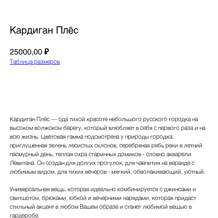
Кардиган Плёс
₽
25000,00
Таблица размеров
Заказать
Кардиган Плёс — ода тихой красоте небольшого русского городка на
высоком волжском берегу, который влюбляет в себя с первого раза и на
всю жизнь. Цветовая гамма подсмотрена у природы городка:
приглушенная зелень лесистых склонов, серебряная рябь реки в летний
пасмурный день, теплая охра старинных домиков - словно акварели
Левитана. Он создан для долгих прогулок, для чаепития на веранде с
любимым видом, для тихих вечеров - мягкий, обволакивающий, уютный.
Универсальная вещь, которая идеально комбинируется с джинсами и
свитшотом, брюками, юбкой и вечерними нарядами, которая придаст
стильный акцент в любом Вашем образе и станет любимой вещью в
гардеробе.