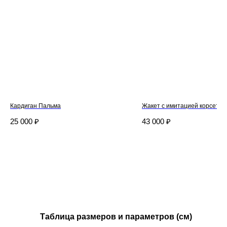
Кардиган Пальма
Жакет с имитацией корсета
25 000
₽
43 000
₽
Дизайнерская трикотажная одежда
и текстиль для дома.
Каталог
Northern
Новинки
О бренде
Таблица размеров и параметров (см)