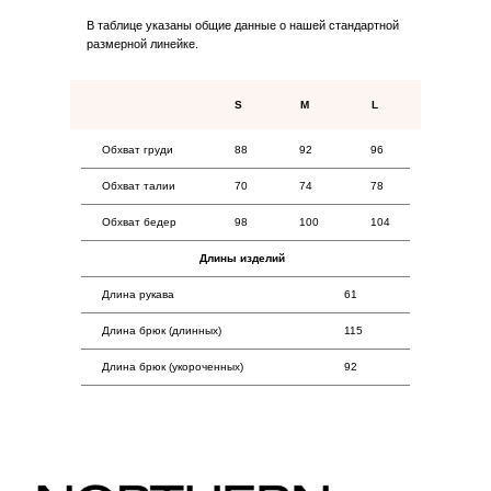
Коллекции
В таблице указаны общие данные о нашей стандартной
Для дома
размерной линейке.
Покупателям
S
M
L
Оплата
Обхват груди
88
92
96
Возврат
Обхват талии
70
74
78
Доставка
Контакты
Обхват бедер
98
100
104
Длины изделий
Длина рукава
61
Длина брюк (длинных)
115
Длина брюк (укороченных)
92