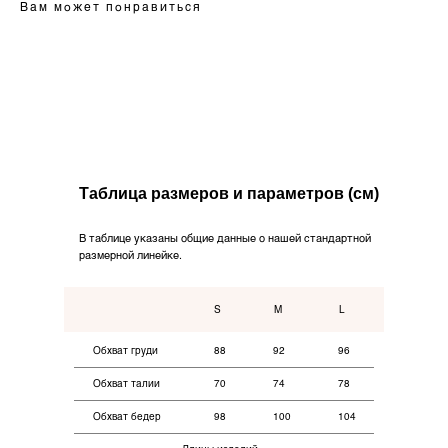
Вам может понравиться
Таблица размеров и параметров (см)
В таблице указаны общие данные о нашей стандартной
размерной линейке.
Дизайнерская трикотажная одежда
и текстиль для дома.
S
M
L
Обхват груди
88
92
96
Каталог
Northern
Новинки
О бренде
Обхват талии
70
74
78
Коллекции
Обхват бедер
98
100
104
Для дома