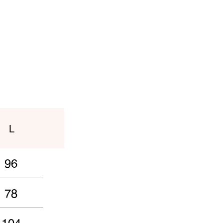
L
96
78
104