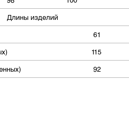
Длины изделий
61
ых)
115
енных)
92