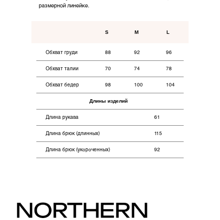
Для дома
размерной линейке.
S
M
L
Покупателям
Оплата
Обхват груди
88
92
96
Возврат
Обхват талии
70
74
78
Доставка
Обхват бедер
98
100
104
Контакты
Длины изделий
Длина рукава
61
Длина брюк (длинных)
115
Длина брюк (укороченных)
92