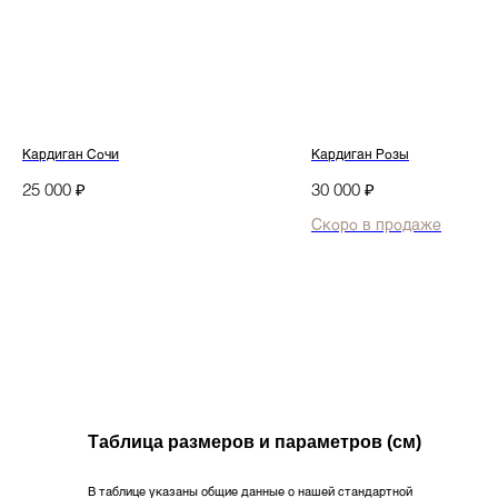
Кардиган Сочи
Кардиган Розы
₽
₽
25 000
30 000
Дизайнерская трикотажная одежда
и текстиль для дома.
Каталог
Northern
Таблица размеров и параметров (см)
Новинки
О бренде
Коллекции
В таблице указаны общие данные о нашей стандартной