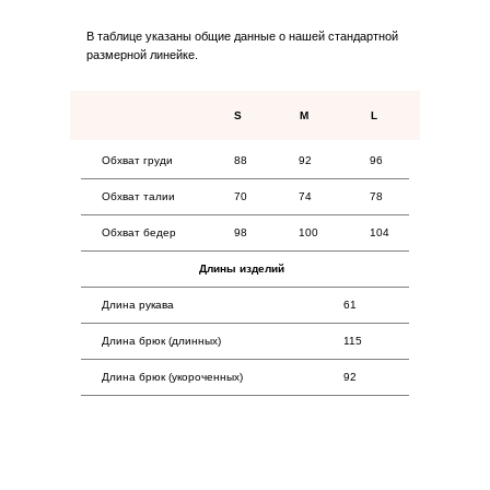
Коллекции
В таблице указаны общие данные о нашей стандартной
Для дома
размерной линейке.
Покупателям
S
M
L
Оплата
Обхват груди
88
92
96
Возврат
Обхват талии
70
74
78
Доставка
Контакты
Обхват бедер
98
100
104
Длины изделий
Длина рукава
61
Длина брюк (длинных)
115
Длина брюк (укороченных)
92