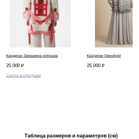
Кардиган Заюшкина избушка
Кардиган Оренбург
25 000
₽
25 000
₽
Дизайнерская трикотажная одежда
и текстиль для дома.
Каталог
Northern
Новинки
О бренде
Таблица размеров и параметров (см)