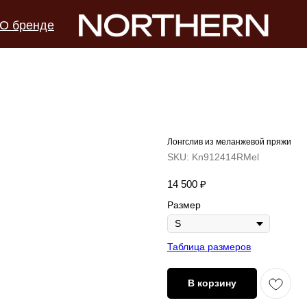
О бренде
Лонгслив из меланжевой пряжи
SKU:
Kn912414RMel
14 500
₽
Размер
Таблица размеров
В корзину