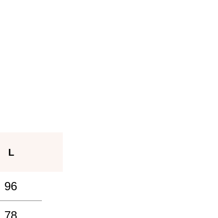
L
96
78