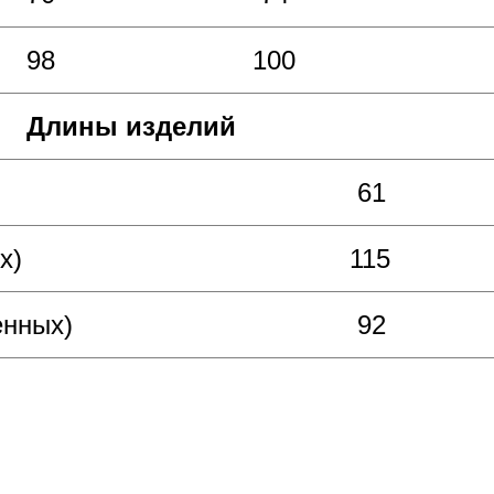
98
100
Длины изделий
61
х)
115
енных)
92