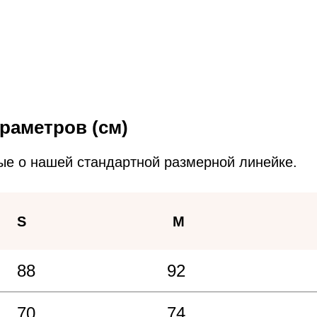
раметров (см)
ые о нашей стандартной размерной линейке.
S
M
88
92
70
74