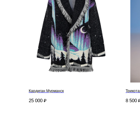
Кардиган Мурманск
Трикота
25 000
₽
8 500