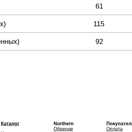
61
х)
115
енных)
92
Ка
талог
Northern
Покупател
О
бренде
Опла
та