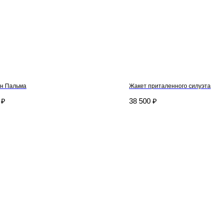
ан Пальма
Жакет приталенного силуэта
₽
38 500
₽