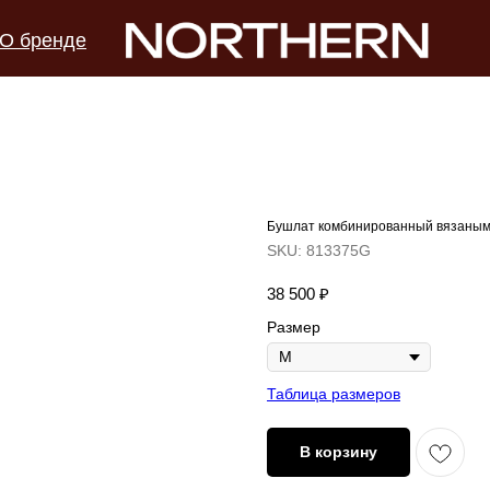
О бренде
Бушлат комбинированный вязаными
SKU:
813375G
38 500
₽
Размер
Таблица размеров
В корзину