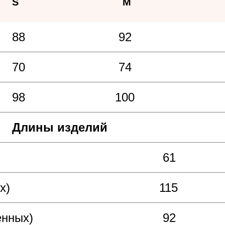
S
M
88
92
70
74
98
100
Длины изделий
61
х)
115
енных)
92