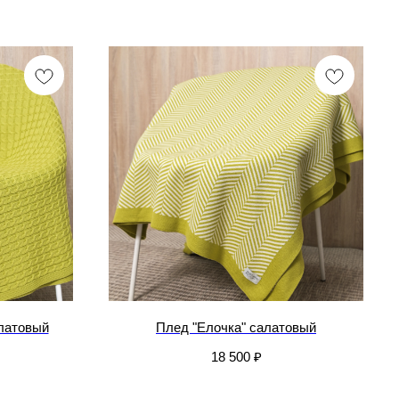
латовый
Плед "Елочка" салатовый
18 500
₽